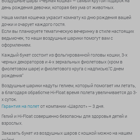
Воздушные шары «Черная кошка» — самый крутой подарок на
день рождения девочки, которая без ума от животных.
Наша милая кошечка украсит комнату ко дню рождения вашей
дочки и очарует каждого гостя.
Если вы планируете тематическую вечеринку в стиле настоящих
ведьмочек, то наши воздушные шарики помогут вам с
оформлением.
Каждый букет состоит из фольгированной головы кошки, 3-х
черных декораторов и 4-х зеркальных фиолетовых (хром в
фиолетовом шаре) и фиолетового круга с надписью."С днем
рождения"
Воздушные шарики надуты гелием, который помогает им летать,
а благодаря обработке Hi-Float время полета увеличивается до 3-
х суток.
Гарантия на полет
от компании «Шарлот» — 3 дня.
Гелий и Hi-Float совершенно безопасны для здоровья детей и
взрослых.
Заказать букет из воздушных шаров с кошкой можно на нашем
сайте!