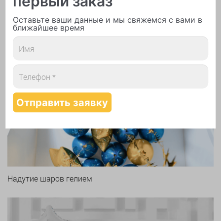
первый заказ
Печать логотипа
Оставьте ваши данные и мы свяжемся с вами в
ближайшее время
Арки и гирлянды из шаров
Надутие шаров гелием