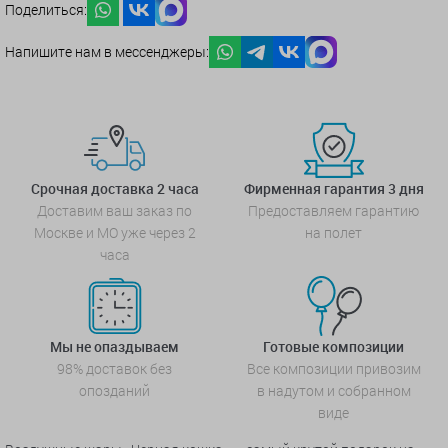
Поделиться:
Напишите нам в мессенджеры:
Срочная доставка 2 часа
Фирменная гарантия 3 дня
Доставим ваш заказ по
Предоставляем гарантию
Москве и МО уже через 2
на полет
часа
Мы не опаздываем
Готовые композиции
98% доставок без
Все композиции привозим
опозданий
в надутом и собранном
виде