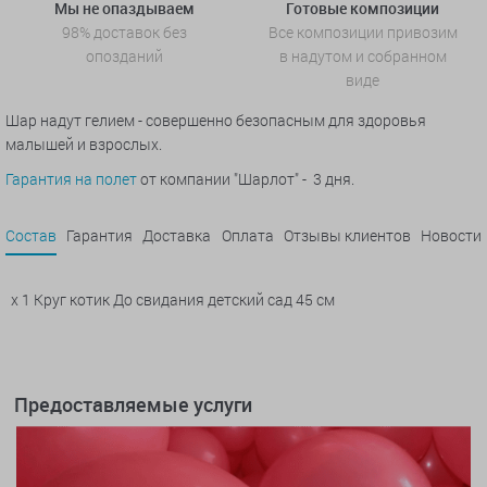
Мы не опаздываем
Готовые композиции
98% доставок без
Все композиции привозим
опозданий
в надутом и собранном
виде
Шар надут гелием - совершенно безопасным для здоровья
малышей и взрослых.
Гарантия на полет
от компании "Шарлот" - 3 дня.
Состав
Гарантия
Доставка
Оплата
Отзывы клиентов
Новости
x 1 Круг котик До свидания детский сад 45 см
Предоставляемые услуги