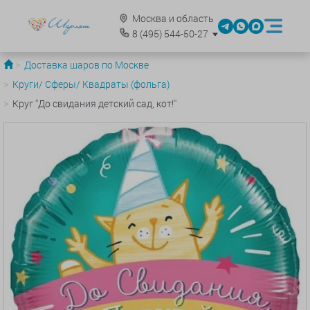
Москва и область
8
(495)
544-50-27
Доставка шаров по Москве
Круги/ Сферы/ Квадраты (фольга)
Круг ''До свидания детский сад, кот!''