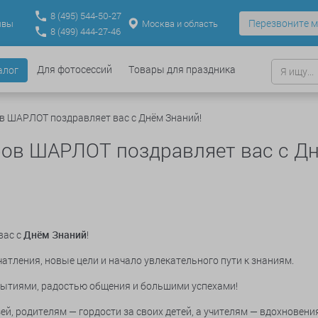
8
(495)
544-50-27
Перезвоните м
Москва и область
ывы
8
(499)
444-27-46
Для фотосессий
Товары для праздника
алог
 ШАРЛОТ поздравляет вас с Днём Знаний!
ов ШАРЛОТ поздравляет вас с Дн
вас с
Днём Знаний
!
чатления, новые цели и начало увлекательного пути к знаниям.
крытиями, радостью общения и большими успехами!
й, родителям — гордости за своих детей, а учителям — вдохновени