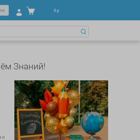
не
0
р
ём Знаний!
я и