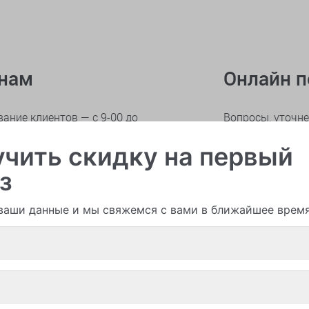
онам
Онлайн 
ание клиентов — с 9-00 до
Вопросы, уточне
по заказу прис
чить скидку на первый
тва
с 9-00 до 21-00
Отзывы, замеча
з
жалобы присыла
ваши данные и мы свяжемся с вами в ближайшее врем