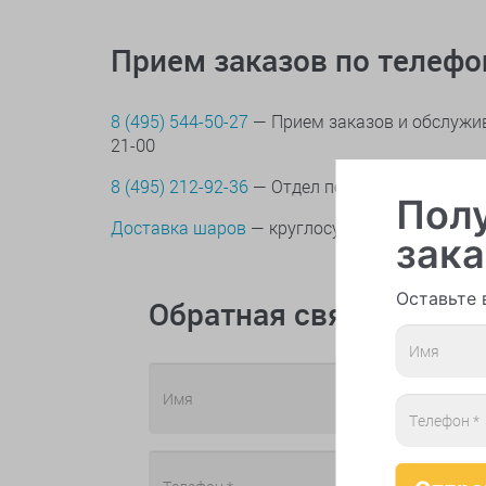
Прием заказов по телеф
8 (495) 544-50-27
— Прием заказов и обслужив
21-00
8 (495) 212-92-36
— Отдел по контролю качес
Полу
Доставка шаров
— круглосуточно
зака
Оставьте 
Обратная связь