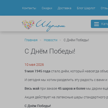
Контакты
Скидки
Доставка
Блог Шарлот
Отз
Кат
Главная
Новости
С Днём Победы!
С Днём Победы!
10 мая 2026
9 мая 1945 года
стало днём, который навсегда объе
И сегодня мы хотим разделить эту радость с вами 
Весь май
при заказе
45 шаров и более
мы дарим ещ
Акция действует на латексные шары стандартного
С Днём Победы!