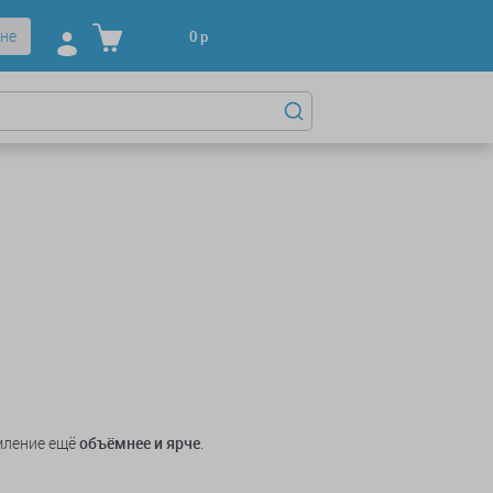
не
0
р
мление ещё
объёмнее и ярче
.