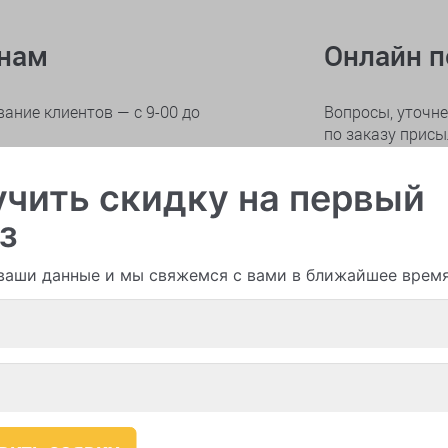
онам
Онлайн 
ание клиентов — с 9-00 до
Вопросы, уточне
по заказу прис
тва
с 9-00 до 21-00
Отзывы, замеча
чить скидку на первый
жалобы присыла
з
ваши данные и мы свяжемся с вами в ближайшее врем