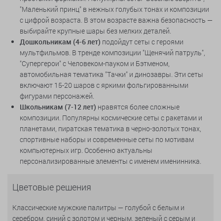
"Маленький принц" в нежных голубых тонах и композиции
с цифрой возраста. В этом возрасте важна безопасность —
выбирайте крупные шары без мелких деталей.
Дошкольникам (4-6 лет)
подойдут сеты с героями
мультфильмов. В тренде композиции "Щенячий патруль",
"Супергерои" с Человеком-пауком и Бэтменом,
автомобильная тематика "Тачки" и динозавры. Эти сеты
включают 15-20 шаров с яркими фольгированными
фигурами персонажей.
Школьникам (7-12 лет)
нравятся более сложные
композиции. Популярны космические сеты с ракетами и
планетами, пиратская тематика в черно-золотых тонах,
спортивные наборы и современные сеты по мотивам
компьютерных игр. Особенно актуальны
персонализированные элементы с именем именинника.
Цветовые решения
Классические мужские палитры — голубой с белым и
серебром, синий с золотом и черным, зеленый с серым и