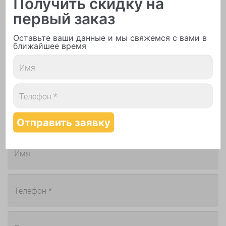
Получить скидку на
первый заказ
Онлайн поддержка
Оставьте ваши данные и мы свяжемся с вами в
Вопросы, уточнения, изменения
ближайшее время
по заказу присылайте менеджеру на
zakaz@sharlot.ru
Отзывы, замечания, предложения,
жалобы присылайте руководству на
otzyv@sharlot.ru
Обратная связь