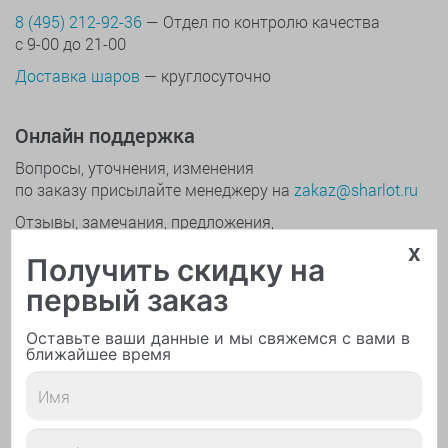
8 (495) 212-92-36
— Отдел по контролю качества
с 9-00 до 21-00
Доставка шаров
— круглосуточно
Онлайн поддержка
Вопросы, уточнения, изменения
по заказу присылайте менеджеру на
zakaz@sharlot.ru
Отзывы, замечания, предложения,
жалобы присылайте руководству на
otzyv@sharlot.ru
x
Получить скидку на
первый заказ
Обратная связь
Оставьте ваши данные и мы свяжемся с вами в
ближайшее время