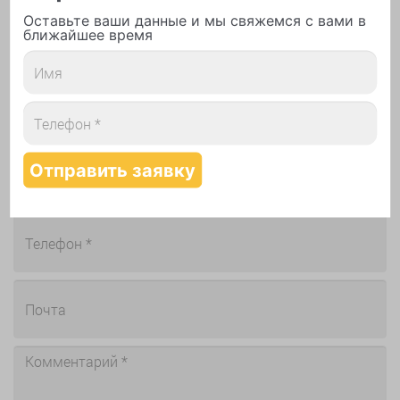
по заказу присылайте менеджеру на
zakaz@sharlot.ru
Оставьте ваши данные и мы свяжемся с вами в
ближайшее время
Отзывы, замечания, предложения,
жалобы присылайте руководству на
otzyv@sharlot.ru
Обратная связь