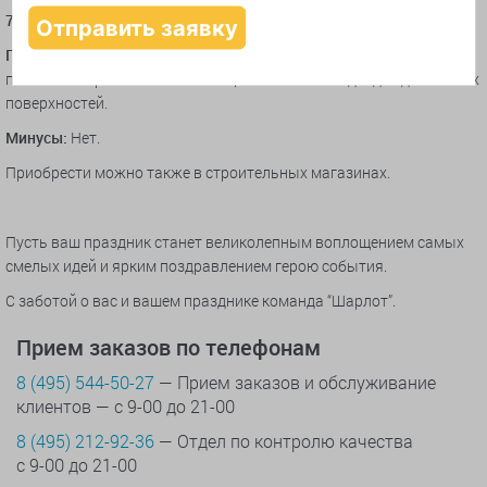
7. Универсальные крючки
(фирма КРЕПС или Command от ЗМ).
Плюсы:
Прозрачные, миниатюрные, аккуратные изготовлены из
пластика и крепятся самоклеящейся лентой. Подходят для любых
поверхностей.
Минусы:
Нет.
Приобрести можно также в строительных магазинах.
Пусть ваш праздник станет великолепным воплощением самых
смелых идей и ярким поздравлением герою события.
С заботой о вас и вашем празднике команда “Шарлот”.
Прием заказов по телефонам
8 (495) 544-50-27
— Прием заказов и обслуживание
клиентов — с 9-00 до 21-00
8 (495) 212-92-36
— Отдел по контролю качества
с 9-00 до 21-00