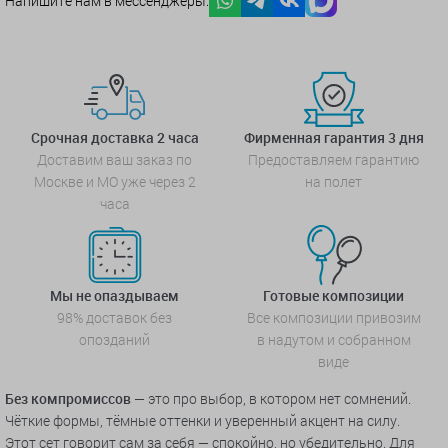
Напишите нам в мессенджеры:
Срочная доставка 2 часа
Фирменная гарантия 3 дня
Доставим ваш заказ по
Предоставляем гарантию
Москве и МО уже через 2
на полет
часа
Мы не опаздываем
Готовые композиции
98% доставок без
Все композиции привозим
опозданий
в надутом и собранном
виде
Без компромиссов
— это про выбор, в котором нет сомнений.
Чёткие формы, тёмные оттенки и уверенный акцент на силу.
Этот сет говорит сам за себя — спокойно, но убедительно. Для