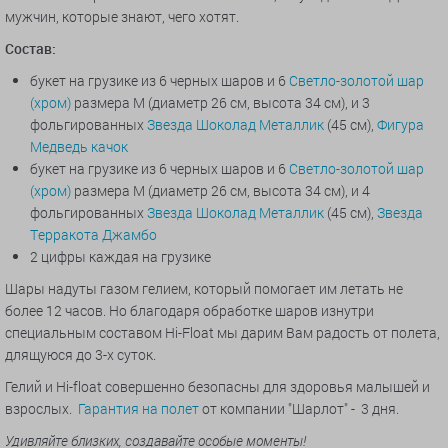
мужчин, которые знают, чего хотят.
Состав:
букет на грузике из 6 черных шаров и 6
Светло-золотой шар
(хром)
размера M (диаметр 26 см, высота 34 см), и 3
фольгированных
Звезда Шоколад Металлик
(45 см),
Фигура
Медведь качок
букет на грузике из 6 черных шаров и 6
Светло-золотой шар
(хром)
размера M (диаметр 26 см, высота 34 см), и 4
фольгированных
Звезда Шоколад Металлик
(45 см),
Звезда
Терракота Джамбо
2 цифры каждая на грузике
Шары надуты газом гелием, который помогает им летать не
более 12 часов. Но благодаря обработке шаров изнутри
специальным составом Hi-Float мы дарим Вам радость от полета,
длящуюся до 3-х суток.
Гелий и Hi-float совершенно безопасны для здоровья малышей и
взрослых.
Гарантия на полет
от компании "Шарлот" - 3 дня.
Удивляйте близких, создавайте особые моменты!