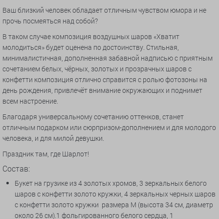
Ваш близкий человек обладает отличным чувством юмора и не
прочь посмеяться над собой?
В таком случае композиция воздушных шаров «Хватит
молодиться» будет оценена по достоинству. Стильная,
минималистичная, дополненная забавной надписью с приятным
сочетанием белых, чёрных, золотых и прозрачных шаров с
конфетти композиция отлично справится с ролью фотозоны на
день рождения, привлечёт внимание окружающих и поднимет
всем настроение.
Благодаря универсальному сочетанию оттенков, станет
отличным подарком или сюрпризом-дополнением и для молодого
человека, и для милой девушки.
Праздник там, где Шарлот!
Состав:
Букет на грузике из 4 золотых хромов, 3 зеркальных белого
шаров с конфетти золото кружки, 4 зеркальных черных шаров
с конфетти золото кружки
размера M (высота 34 см, диаметр
около 26 см).
1 фольгированного белого сердца, 1