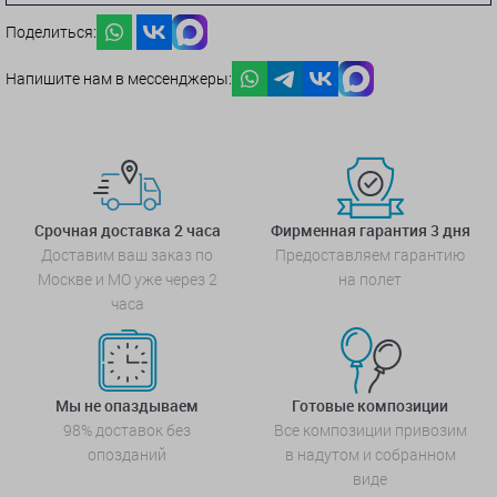
Поделиться:
Напишите нам в мессенджеры:
Срочная доставка 2 часа
Фирменная гарантия 3 дня
Доставим ваш заказ по
Предоставляем гарантию
Москве и МО уже через 2
на полет
часа
Мы не опаздываем
Готовые композиции
98% доставок без
Все композиции привозим
опозданий
в надутом и собранном
виде