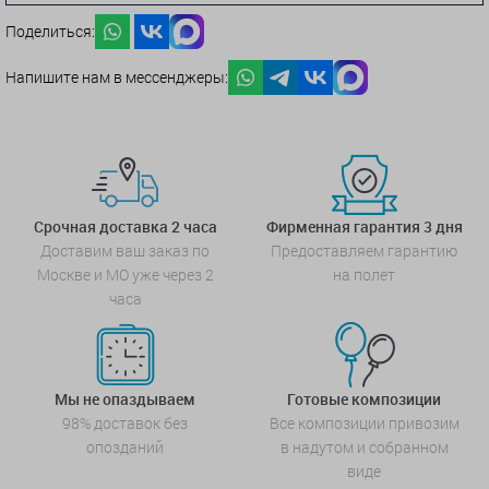
Поделиться:
Напишите нам в мессенджеры:
Срочная доставка 2 часа
Фирменная гарантия 3 дня
Доставим ваш заказ по
Предоставляем гарантию
Москве и МО уже через 2
на полет
часа
Мы не опаздываем
Готовые композиции
98% доставок без
Все композиции привозим
опозданий
в надутом и собранном
виде