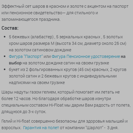
Эффектный сет шаров в красном и золоте с акцентом на паспорт
или пенсионное свидетельство— для стильного и
запоминающегося праздника.
Состав:
5 бежевых (алабастер) , 5 зеркальных красных , 5 золотых
хром шаров размера М (высота 34 см, диаметр около 26 см)
на золотом сатиновом дождике
Фигура "Паспорт"
или
Фигура Пенсионное удостоверение
на
выбор
на золотом дождике сатин на своем грузике
букет из 2 фольгированных кругов (45 см) красных, 2 кругов
золотой сатин и 2 бежевых кругов с индивидуальными
надписями на своем грузике
Шары надуты газом гелием, который помогает им летать не
более 12 часов. Но благодаря обработке шаров изнутри
специальным составом Hi-Float мы дарим Вам радость от полета,
длящуюся до 3-х суток.
Гелий и Hi-float совершенно безопасны для здоровья малышей и
взрослых.
Гарантия на полет
от компании "Шарлот" - 3 дня.