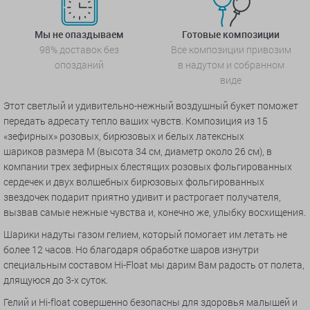
Мы не опаздываем
Готовые композиции
98% доставок без
Все композиции привозим
опозданий
в надутом и собранном
виде
Этот светлый и удивительно-нежный воздушный букет поможет
передать адресату тепло ваших чувств. Композиция из 15
«зефирных» розовых, бирюзовых и белых латексных
шариков размера M (высота 34 см, диаметр около 26 см), в
компании трех зефирных блестящих розовых фольгированных
сердечек и двух волшебных бирюзовых фольгированных
звездочек подарит приятно удивит и растрогает получателя,
вызвав самые нежные чувства и, конечно же, улыбку восхищения.
Шарики надуты газом гелием, который помогает им летать не
более 12 часов. Но благодаря обработке шаров изнутри
специальным составом Hi-Float мы дарим Вам радость от полета,
длящуюся до 3-х суток.
Гелий и Hi-float совершенно безопасны для здоровья малышей и