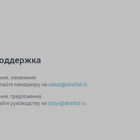
поддержка
ния, изменения
ылайте менеджеру на
zakaz@sharlot.ru
ния, предложения,
йте руководству на
otzyv@sharlot.ru