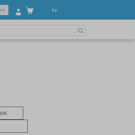
не
0
р
ЛИК