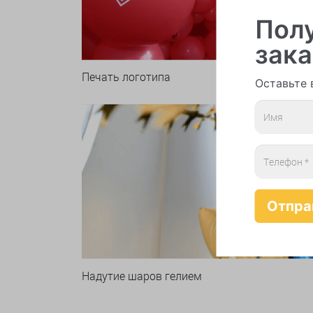
Полу
зака
Печать логотипа
Арки 
Оставьте 
Надутие шаров гелием