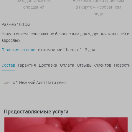
98% доставок без
Все композиции привозим
опозданий
в надутом и собранном
виде
Размер 100 см
Надут гелием - совершенно безопасным для здоровья малышей и
взрослых.
Гарантия на полет
от компании "Шарлот" - 3 дня.
Состав
Гарантия
Доставка
Оплата
Отзывы клиентов
Новости
x 1 Нежный Аист Пати деко
Предоставляемые услуги