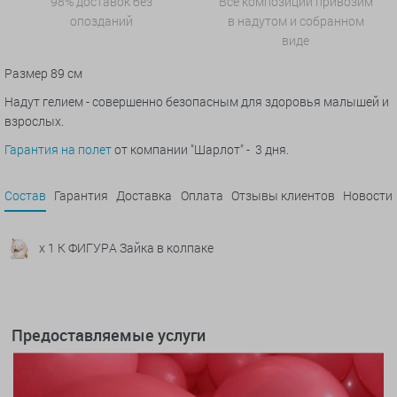
98% доставок без
Все композиции привозим
опозданий
в надутом и собранном
виде
Размер 89 см
Надут гелием - совершенно безопасным для здоровья малышей и
взрослых.
Гарантия на полет
от компании "Шарлот" - 3 дня.
Состав
Гарантия
Доставка
Оплата
Отзывы клиентов
Новости
x 1 К ФИГУРА Зайка в колпаке
Предоставляемые услуги