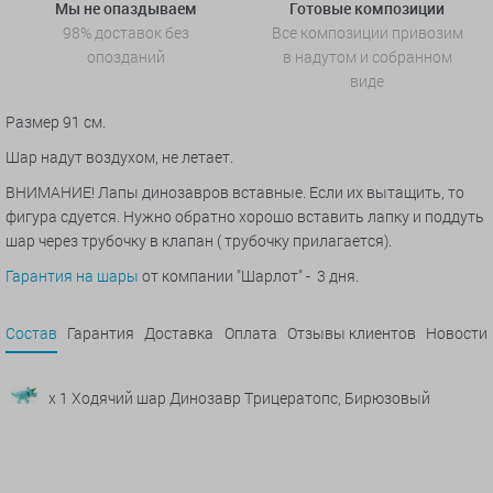
Мы не опаздываем
Готовые композиции
98% доставок без
Все композиции привозим
опозданий
в надутом и собранном
виде
Размер 91 см.
Шар надут воздухом, не летает.
ВНИМАНИЕ! Лапы динозавров вставные. Если их вытащить, то
фигура сдуется. Нужно обратно хорошо вставить лапку и поддуть
шар через трубочку в клапан ( трубочку прилагается).
Гарантия на шары
от компании "Шарлот" - 3 дня.
Состав
Гарантия
Доставка
Оплата
Отзывы клиентов
Новости
x 1 Ходячий шар Динозавр Трицератопс, Бирюзовый