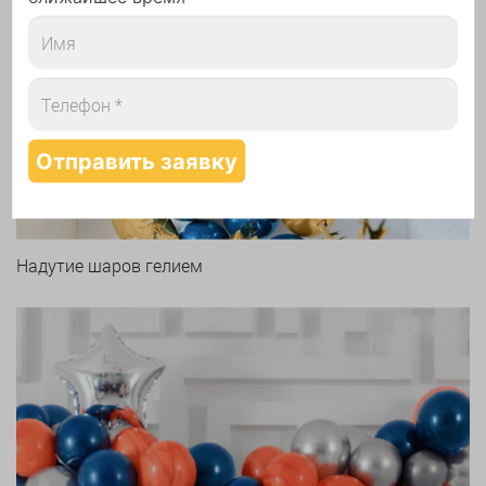
Арки и гирлянды из шаров
Надутие шаров гелием