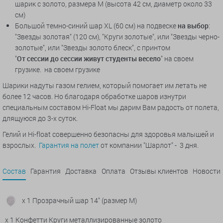
шарик с золото, размера М (
высота 42 см, диаметр около 33
см
)
Большой темно-синий шар XL (60 см) на подвеске
на выбор
:
"Звезды золотая" (120 см), "Круги золотые", или "Звезды черно-
золотые", или "Звезды золото блеск", с принтом
"
От
сессии
до
сессии
живут
студенты
весело
" на своем
грузике. на своем грузике
Шарики надуты газом гелием, который помогает им летать не
более 12 часов. Но благодаря обработке шаров изнутри
специальным составом Hi-Float мы дарим Вам радость от полета,
длящуюся до 3-х суток.
Гелий и Hi-float совершенно безопасны для здоровья малышей и
взрослых.
Гарантия на полет
от компании "Шарлот" - 3 дня.
Состав
Гарантия
Доставка
Оплата
Отзывы клиентов
Новости
x 1 Прозрачный шар 14" (размер М)
x 1 Конфетти Круги металлизированные золото