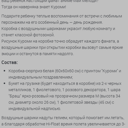
Ваш ребенок настоящий фанат аниме Май Мелоди?
Тогда он наверняка знает Куроми!
Подарите ребенку теплые воспоминания от встречи с любимым
персонажем на его особенный день — день рождения.
Коробка с воздушными шариками украсит любую комнату и
станет классной фотозоной.
Рисунок Куроми на коробке точно обрадует каждого фаната, а
воздушные шарики при открытии коробки вызовут самые яркие
эмоции и останутся в памяти надолго.
Состав:
Коробка-сюрприз белая (60х60х60 см) с принтом "Куроми" и
индивидуальным поздравлением;
Букет на грузике (будет находиться в коробке) из 2-х черных
металликов, 1 фиолетового, 1 розового декоратора, 1 шара
"Браш" ярко-розовый на прозрачном размера М
(высота 34
см, диаметр около 26 см), 1 фиолетовой звезды (45 см) с
индивидуальной надписью.
Воздушные шарики надуты гелием, который помогает им летать,
а благодаря обработке Hi-Float время полета увеличивается до 3-