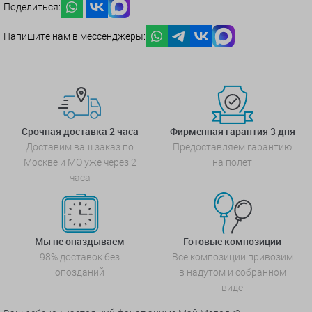
Поделиться:
Напишите нам в мессенджеры:
Срочная доставка 2 часа
Фирменная гарантия 3 дня
Доставим ваш заказ по
Предоставляем гарантию
Москве и МО уже через 2
на полет
часа
Мы не опаздываем
Готовые композиции
98% доставок без
Все композиции привозим
опозданий
в надутом и собранном
виде