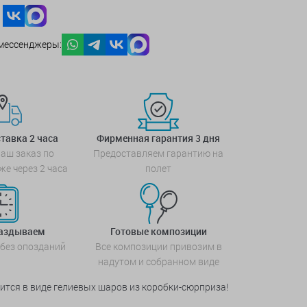
мессенджеры:
тавка 2 часа
Фирменная гарантия 3 дня
аш заказ по
Предоставляем гарантию на
же через 2 часа
полет
паздываем
Готовые композиции
 без опозданий
Все композиции привозим в
надутом и собранном виде
ится в виде гелиевых шаров из коробки-сюрприза!