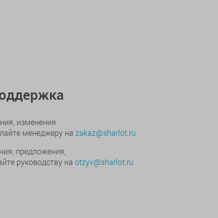
поддержка
ния, изменения
ылайте менеджеру на
zakaz@sharlot.ru
ния, предложения,
йте руководству на
otzyv@sharlot.ru