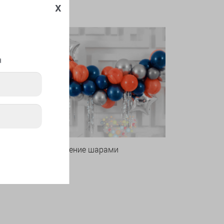
x
я
Оформление шарами