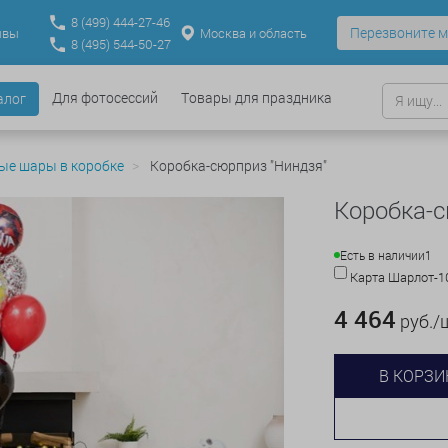
8
(499)
444-27-46
Перезвоните м
Москва и область
ывы
8
(495)
544-50-27
Для фотосессий
Товары для праздника
алог
ые шары в коробке
Коробка-сюрприз "Ниндзя"
Коробка-с
Есть в наличии
1
Карта Шарлот-
4 464
руб./
В КОРЗИ