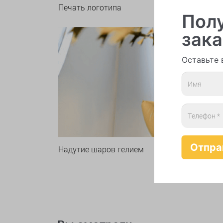
Печать логотипа
Арки 
Полу
зака
Оставьте 
Надутие шаров гелием