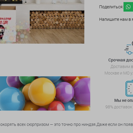
Поделиться:
Напишите нам в 
Срочная дос
Доставим в
Москве и МО у
Мы не о
98% доставок
окорять всех сюрпризом — это точно про ниндзя.
Даже если он появ