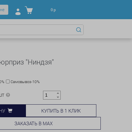
не
0
р
юрприз "Ниндзя"
10%
Самовывоз-10%
шт
КУПИТЬ В 1 КЛИК
НУ
ЗАКАЗАТЬ В MAX