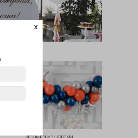
x
я
Оформление шарами