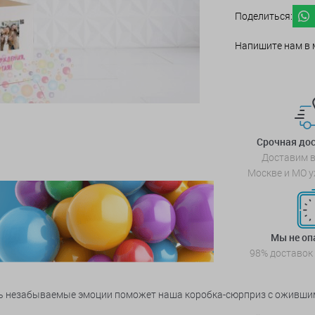
Поделиться:
Напишите нам в 
Срочная дос
Доставим в
Москве и МО у
Мы не о
98% доставок
ить незабываемые эмоции поможет наша коробка-сюрприз с оживши