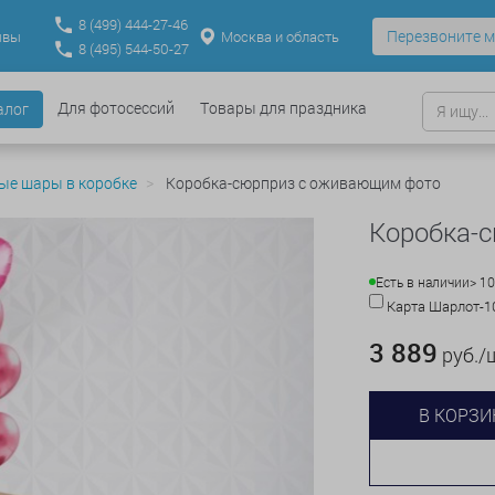
8
(499)
444-27-46
Перезвоните м
Москва и область
ывы
8
(495)
544-50-27
Для фотосессий
Товары для праздника
алог
ые шары в коробке
Коробка-сюрприз с оживающим фото
Коробка-
Есть в наличии
> 10
Карта Шарлот-
3 889
руб./
В КОРЗИ