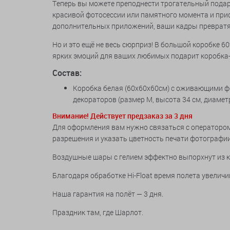
Теперь вы можете преподнести трогательный пода
красивой фотосессии или памятного момента и прис
дополнительных приложений, ваши кадры превратя
Но и это ещё не весь сюрприз! В большой коробке 
ярких эмоций для ваших любимых подарит коробка
Состав:
Коробка белая (60х60х60см) с оживающими фот
декораторов (размер М, высота 34 см, диамет
Внимание! Действует предзаказ за 3 дня
Для оформления вам нужно связаться с оператором
разрешения и указать цветность печати фотографии
Воздушные шары с гелием эффектно выпорхнут из к
Благодаря обработке Hi-Float время полета увеличив
Наша гарантия на полёт — 3 дня.
Праздник там, где Шарлот.