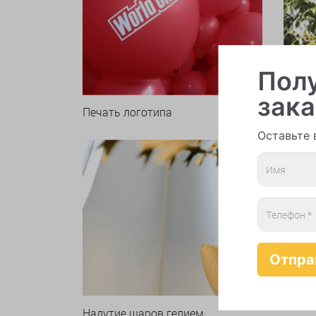
Полу
зака
Печать логотипа
Арки 
Оставьте 
Надутие шаров гелием