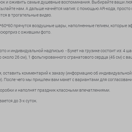
рок и оживить самые душевные воспоминания. Выбирайте ваши люб
ылайте нам. А дальше начнётся магия: с помощью AR-кода, просто н
тся в трогательные видео.
60*60*60 прячутся воздушные шары, наполненные гелием, которые 
-сюрприз с ожившим фото.
о и индивидуальной надписью - Букет на грузике состоит из: 4 ша
р около 26 см), 1 фольгированного сгранатового сердца (45 см) с в
, оставить комментарий к заказу (информацию об индивидуальной
). После чего мы пришлем вам макет с вариантами для согласовани
оробки и наполнят праздник классными впечатлениями.
ается до 3-х суток.