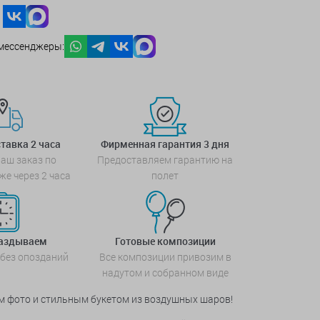
мессенджеры:
тавка 2 часа
Фирменная гарантия 3 дня
аш заказ по
Предоставляем гарантию на
же через 2 часа
полет
паздываем
Готовые композиции
 без опозданий
Все композиции привозим в
надутом и собранном виде
м фото и стильным букетом из воздушных шаров!