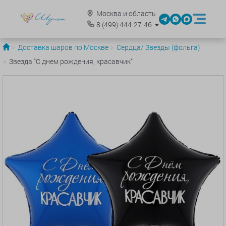
Москва и область
8
(499)
444-27-46
Доставка шаров по Москве
Сердца/ Звезды (фольга)
Звезда "С днем рождения, красавчик"