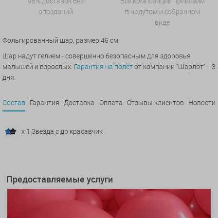
98% доставок без
Все композиции привозим
опозданий
в надутом и собранном
виде
Фольгированный шар, размер 45 см
Шар надут гелием - совершенно безопасным для здоровья
малышей и взрослых.
Гарантия на полет
от компании "Шарлот" - 3
дня.
Состав
Гарантия
Доставка
Оплата
Отзывы клиентов
Новости
x 1 Звезда с др красавчик
Предоставляемые услуги