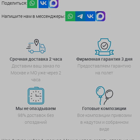
Поделиться:
Напишите нам в мессенджеры:
Срочная доставка 2 часа
Фирменная гарантия 3 дня
Доставим ваш заказ по
Предоставляем гарантию
Москве и МО уже через 2
на полет
часа
Мы не опаздываем
Готовые композиции
98% доставок без
Все композиции привозим
опозданий
в надутом и собранном
виде