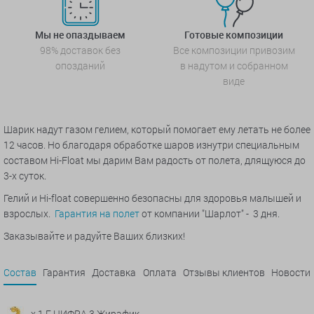
Мы не опаздываем
Готовые композиции
98% доставок без
Все композиции привозим
опозданий
в надутом и собранном
виде
Шарик надут газом гелием, который помогает ему летать не более
12 часов. Но благодаря обработке шаров изнутри специальным
составом Hi-Float мы дарим Вам радость от полета, длящуюся до
3-х суток.
Гелий и Hi-float совершенно безопасны для здоровья малышей и
взрослых.
Гарантия на полет
от компании "Шарлот" - 3 дня.
Заказывайте и радуйте Ваших близких!
Состав
Гарантия
Доставка
Оплата
Отзывы клиентов
Новости
x 1 Г ЦИФРА 3 Жирафик