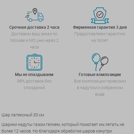
Срочная доставка 2 часа
Фирменная гарантия 3 дня
Доставим ваш заказ по
Предоставляем гарантию
Москве и МО уже через 2
на полет
часа
Мы не опаздываем
Готовые композиции
98% доставок без
Все композиции привозим
опозданий
в надутом и собранном
виде
Шар латексный 30 см
Шарики надуты газом гелием, который помогает им летать не
более 12 часов. Но благодаря обработке шаров изнутри