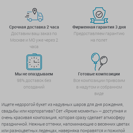
Срочная доставка 2 часа
Фирменная гарантия 3 дня
Доставим ваш заказ по
Предоставляем гарантию
Москве и МО уже через 2
на полет
часа
Мы не опаздываем
Готовые композиции
98% доставок без
Все композиции привозим
опозданий
в надутом и собранном
виде
Ищете недорогой букет из надувных шаров для дня рождения,
свадьбы или корпоратива? Сет «Яркие моменты» — доступная и
очень красивая композиция, которая сразу сделает атмосферу
праздничной. Нежные оттенки, напоминающие о весенних цветах
или разноцветных леденцах, наверняка понравятся и пожилой