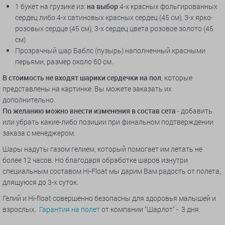
1 букет на грузике из:
на выбор
4-х красных фольгированных
сердец либо 4-х сатиновых красных сердец (45 см), 3-х ярко-
розовых сердце (45 см), 3-х сердец цвета розовое золото (45
см)
Прозрачный шар Баблс (пузырь) наполненный красными
перьями, размер около 60 см.
В стоимость не входят шарики сердечки на пол
, которые
представлены на картинке. Вы можете заказать их
дополнительно.
По желанию можно внести изменения в состав сета
- добавить
или убрать какие-либо позиции при финальном подтверждении
заказа с менеджером.
Шары надуты газом гелием, который помогает им летать не
более 12 часов. Но благодаря обработке шаров изнутри
специальным составом Hi-Float мы дарим Вам радость от полета,
длящуюся до 3-х суток.
Гелий и Hi-float совершенно безопасны для здоровья малышей и
взрослых.
Гарантия на полет
от компании "Шарлот" - 3 дня.