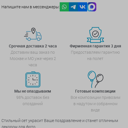
Напишите нам в мессенджеры:
Срочная доставка 2 часа
Фирменная гарантия 3 дня
Доставим ваш заказ по
Предоставляем гарантию
Москве и МО уже через 2
на полет
часа
Мы не опаздываем
Готовые композиции
98% доставок без
Все композиции привозим
опозданий
в надутом и собранном
виде
Стильный сет украсит Ваше поздравление и станет отличным
декором для фото.