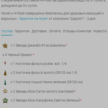
специальным составом Hi-Float мы дарим Вам радость от полета,
длящуюся до 3-х суток.
Гелий и Hi-float совершенно безопасны для здоровья малышей и
взрослых.
Гарантия на полет
от компании "Шарлот" - 3 дня.
Состав
Гарантия
Доставка
Оплата
Отзывы клиентов
Новости
x 1 Звезда Джамбо 91см Шампань
*
x 4 Черный Оракал
*
x 1 Кисточка фольга розов. зол. 1/6
x 2 Кисточка фольга золото (35*25 см) 1/6
x 1 Кисточка тишью темно-зеленая (35*25 см)
x 2 Звезда 45см Сатин золото (матовая)
*
x 2 Звезда 45см Камуфляж,Светло-Зеленый
*