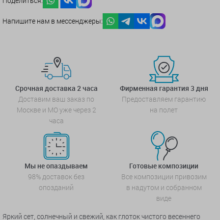
Поделиться:
Напишите нам в мессенджеры:
Срочная доставка 2 часа
Фирменная гарантия 3 дня
Доставим ваш заказ по
Предоставляем гарантию
Москве и МО уже через 2
на полет
часа
Мы не опаздываем
Готовые композиции
98% доставок без
Все композиции привозим
опозданий
в надутом и собранном
виде
Яркий сет, солнечный и свежий, как глоток чистого весеннего