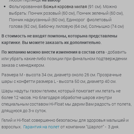
Фольгированная
Божья коровка мил
ая
(91 см). Можно
выбрать: Пончик розовый (60 см), Пончик зеленый (60 см),
Пончик надкусанный (60 см),
Единорог фиолетовый
голова
(92 см), Бабочку лиловую (64 см), Солнышко (74 см)
В стоимость не входят помпоны
, которына представлены
картинке. Вы можете заказать их дополнительно.
По желанию можно внести изменения в состав сета
- добавить
или убрать какие-либо позиции при финальном подтверждении
заказа с менеджером.
Размера M - высота 34 см, диаметр около 26 см. Прозрачные
шары с конфетти размера L - высота 50 см, диаметр 40 см.
Шары надуты газом гелием, который помогает им летать не
более 12 часов. Но благодаря обработке шаров изнутри
специальным составом Hi-Float мы дарим Вам радость от полета,
длящуюся до 3-х суток.
Гелий и Hi-float совершенно безопасны для здоровья малышей и
взрослых.
Гарантия на полет
от компании "Шарлот" - 3 дня.