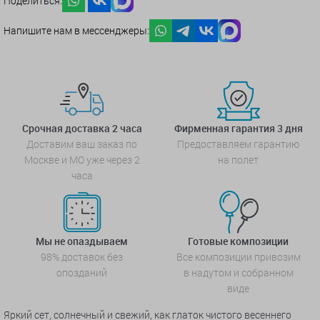
Поделиться:
Напишите нам в мессенджеры:
Срочная доставка 2 часа
Фирменная гарантия 3 дня
Доставим ваш заказ по
Предоставляем гарантию
Москве и МО уже через 2
на полет
часа
Мы не опаздываем
Готовые композиции
98% доставок без
Все композиции привозим
опозданий
в надутом и собранном
виде
Яркий сет, солнечный и свежий, как глаток чистого весеннего