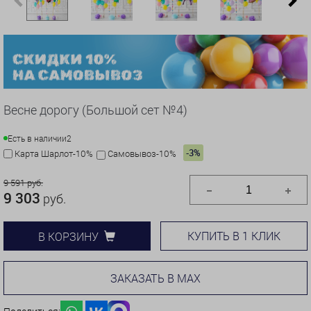
Previous
N
Весне дорогу (Большой сет №4)
Есть в наличии
2
-3%
Карта Шарлот-10%
Самовывоз-10%
9 591 руб.
9 303
руб.
КУПИТЬ В 1 КЛИК
В КОРЗИНУ
ЗАКАЗАТЬ В MAX