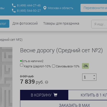
8
(499)
444-27-46
Перезвоните м
Москва и область
ывы
8
(495)
544-50-27
Для фотосессий
Товары для праздника
алог
редний сет №2)
Весне дорогу (Средний сет №2)
Есть в наличии
2
-3%
Карта Шарлот-10%
Самовывоз-10%
8 081 руб.
7 839
руб.
КУПИТЬ В 1 К
В КОРЗИНУ
ЗАКАЗАТЬ В MAX