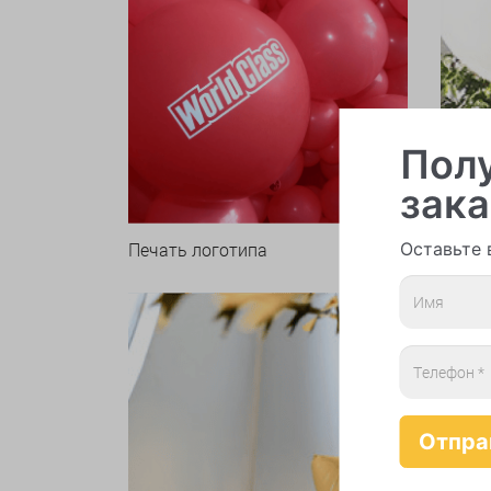
Полу
зака
Оставьте 
Печать логотипа
Арки 