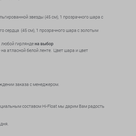
ольгированной звезды (45 см), 1 прозрачного шара с
ого сердца (45 см), 1 прозрачного шара с золотым
а любой гирлянде
на выбор
 на атласной белой ленте. Цвет шара и цвет
рждении заказа с менеджером.
пециальным составом Hi-Float мы дарим Вам радость
 дня.