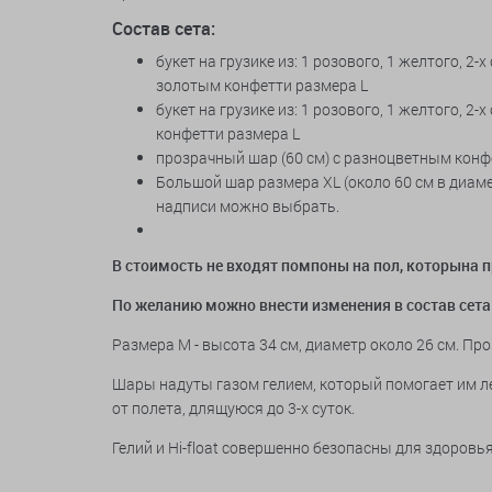
Состав сета:
букет на грузике из: 1 розового, 1 желтого, 
золотым конфетти размера L
букет на грузике из: 1 розового, 1 желтого, 
конфетти размера L
прозрачный шар (60 см) с разноцветным конф
Большой шар размера XL (около 60 см в диаме
надписи можно выбрать.
В стоимость не входят помпоны на пол
, которына 
По желанию можно внести изменения в состав сета
Размера M - высота 34 см, диаметр около 26 см. Про
Шары надуты газом гелием, который помогает им ле
от полета, длящуюся до 3-х суток.
Гелий и Hi-float совершенно безопасны для здоров