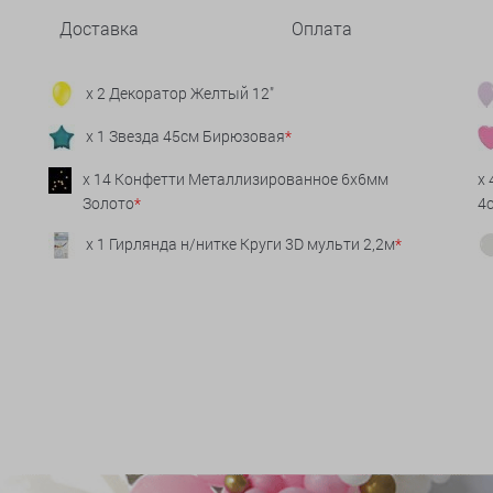
Доставка
Оплата
x 2 Декоратор Желтый 12"
x 1 Звезда 45см Бирюзовая
*
x 14 Конфетти Металлизированное 6х6мм
x
Золото
*
4
x 1 Гирлянда н/нитке Круги 3D мульти 2,2м
*