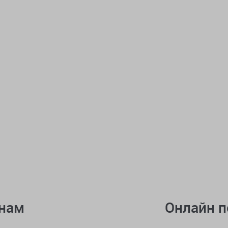
онам
Онлайн 