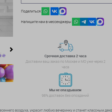
Поделиться:
Напишите нам в мессенджеры:
Next
Срочная доставка 2 часа
Доставим ваш заказ по Москве и МО уже через 2
часа
Мы не опаздываем
98% доставок без опозданий
 весеннего воздуха, украсит любую вечеринку и станет классным дек