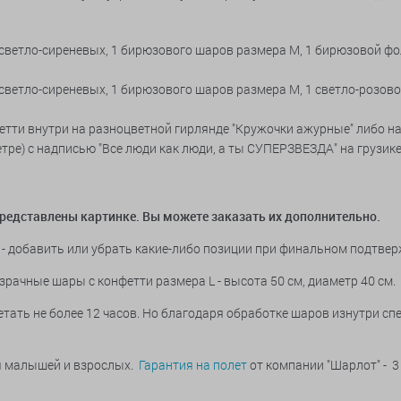
2-х светло-сиреневых, 1 бирюзового шаров размера М, 1 бирюзовой ф
2-х светло-сиреневых, 1 бирюзового шаров размера М, 1 светло-розов
етти внутри на
разноцветной гирлянде "Кружочки ажурные"
либо н
тре) с надписью "Все люди как люди, а ты СУПЕРЗВЕЗДА" на грузике
представлены картинке. Вы можете заказать их дополнительно.
- добавить или убрать какие-либо позиции при финальном подтве
зрачные шары с конфетти размера L - высота 50 см, диаметр 40 см.
тать не более 12 часов. Но благодаря обработке шаров изнутри с
ья малышей и взрослых.
Гарантия на полет
от компании "Шарлот" - 3