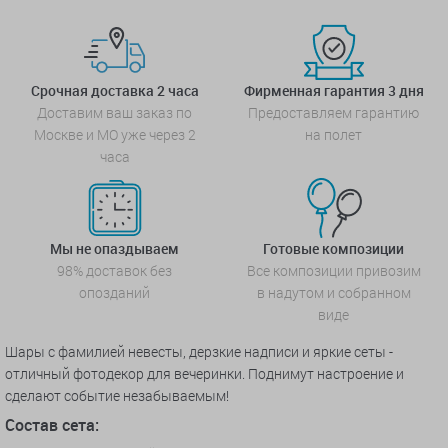
Срочная доставка 2 часа
Фирменная гарантия 3 дня
Доставим ваш заказ по
Предоставляем гарантию
Москве и МО уже через 2
на полет
часа
Мы не опаздываем
Готовые композиции
98% доставок без
Все композиции привозим
опозданий
в надутом и собранном
виде
Шары с фамилией невесты, дерзкие надписи и яркие сеты -
отличный фотодекор для вечеринки. Поднимут настроение и
сделают событие незабываемым!
Состав сета: