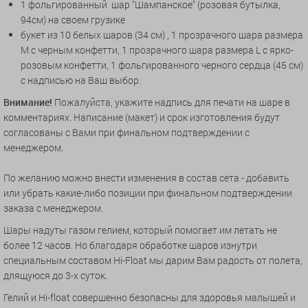
1 фольгированный шар "Шампанское" (розовая бутылка,
94см) на своем грузике
букет из 10 белых шаров (34 см) , 1 прозрачного шара размера
М с черным конфетти, 1 прозрачного шара размера L с ярко-
розовым конфетти, 1 фольгированного черного сердца (45 см)
с надписью на Ваш выбор.
Внимание!
Пожалуйста, укажите надпись для печати на шаре в
комментариях. Написание (макет) и срок изготовления будут
согласованы с Вами при финальном подтверждении с
менеджером.
По желанию можно внести изменения в состав сета
- добавить
или убрать какие-либо позиции при финальном подтверждении
заказа с менеджером.
Шары надуты газом гелием, который помогает им летать не
более 12 часов. Но благодаря обработке шаров изнутри
специальным составом Hi-Float мы дарим Вам радость от полета,
длящуюся до 3-х суток.
Гелий и Hi-float совершенно безопасны для здоровья малышей и