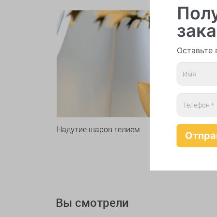
Полу
зака
Оставьте 
Надутие шаров гелием
Вы смотрели