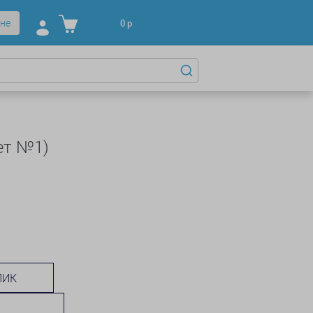
не
0
р
ет №1)
ЛИК