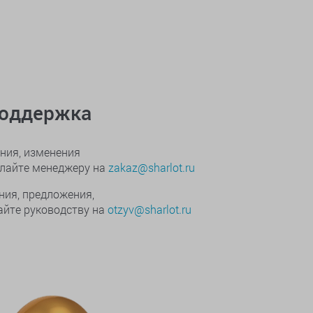
поддержка
ния, изменения
ылайте менеджеру на
zakaz@sharlot.ru
ния, предложения,
йте руководству на
otzyv@sharlot.ru