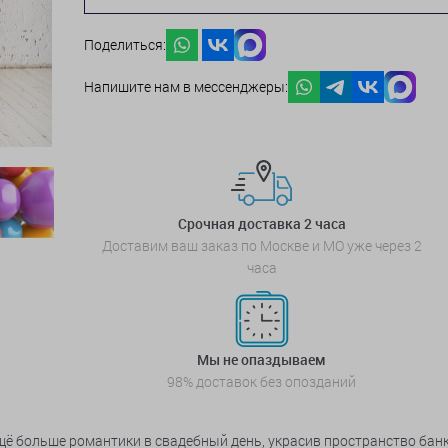
Поделиться:
Напишите нам в мессенджеры:
Срочная доставка 2 часа
Доставим ваш заказ по Москве и МО уже через 2
часа
Мы не опаздываем
98% доставок без опозданий
 больше романтики в свадебный день, украсив пространство банке