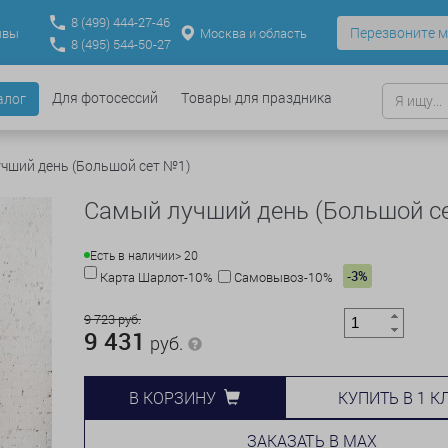
8
(499)
444-27-46
Перезвоните м
Москва и область
ывы
8
(495)
544-50-27
Для фотосессий
Товары для праздника
алог
чший день (Большой сет №1)
Самый лучший день (Большой с
Есть в наличии
> 20
-3%
Карта Шарлот-10%
Самовывоз-10%
9 723 руб.
9 431
руб.
КУПИТЬ В 1 К
В КОРЗИНУ
ЗАКАЗАТЬ В MAX