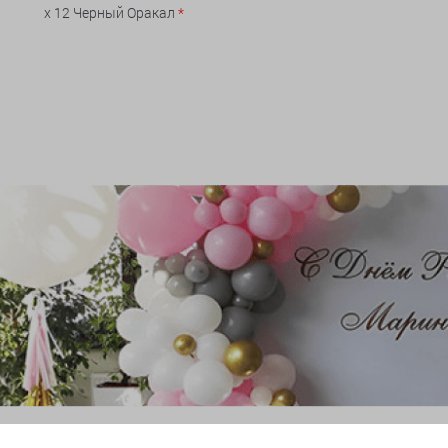
x 12 Черный Оракал
*
и гирлянды из шаров