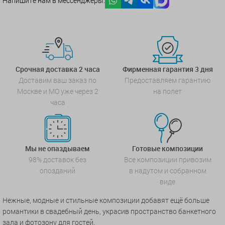
Напишите нам в мессенджеры:
Срочная доставка 2 часа
Фирменная гарантия 3 дня
Доставим ваш заказ по
Предоставляем гарантию
Москве и МО уже через 2
на полет
часа
Мы не опаздываем
Готовые композиции
98% доставок без
Все композиции привозим
опозданий
в надутом и собранном
виде
Нежные, модные и стильные композиции добавят ещё больше
романтики в свадебный день, украсив пространство банкетного
зала и фотозону для гостей.