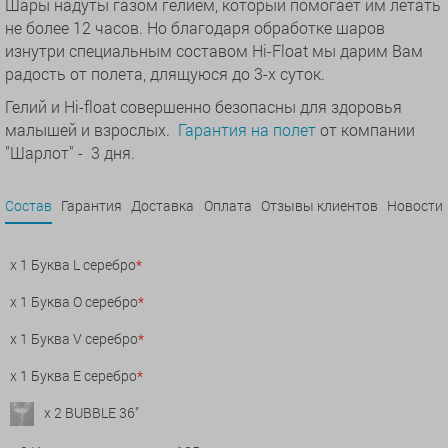
Шары надуты газом гелием, который помогает им летать
не более 12 часов. Но благодаря обработке шаров
изнутри специальным составом Hi-Float мы дарим Вам
радость от полета, длящуюся до 3-х суток.
Гелий и Hi-float совершенно безопасны для здоровья
малышей и взрослых.
Гарантия на полет
от компании
"Шарлот" - 3 дня.
Состав
Гарантия
Доставка
Оплата
Отзывы клиентов
Новости
x 1 Буква L серебро
*
x 1 Буква О серебро
*
x 1 Буква V серебро
*
x 1 Буква Е серебро
*
x 2 BUBBLE 36"