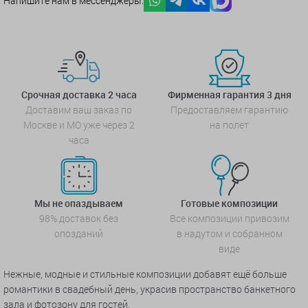
Напишите нам в мессенджеры:
Срочная доставка 2 часа
Фирменная гарантия 3 дня
Доставим ваш заказ по
Предоставляем гарантию
Москве и МО уже через 2
на полет
часа
Мы не опаздываем
Готовые композиции
98% доставок без
Все композиции привозим
опозданий
в надутом и собранном
виде
Нежные, модные и стильные композиции добавят ещё больше
романтики в свадебный день, украсив пространство банкетного
зала и фотозону для гостей.