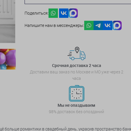
Поделиться:
Напишите нам в мессенджеры:
Срочная доставка 2 часа
Доставим ваш заказ по Москве и МО уже через 2
часа
Мы не опаздываем
98% доставок без опозданий
 больше романтики в свадебный день, украсив пространство банке