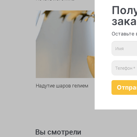
Полу
зака
Оставьте 
Надутие шаров гелием
Вы смотрели