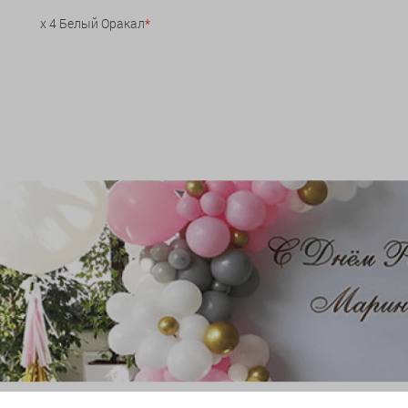
x 4 Белый Оракал
*
и гирлянды из шаров