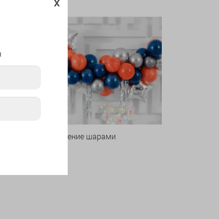
x
я
Оформление шарами