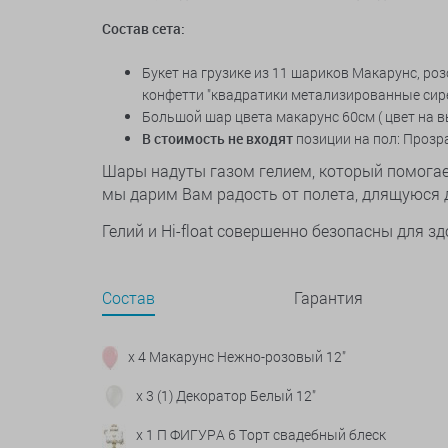
Состав сета:
Букет на грузике из 11 шариков Макарунс, ро
конфетти "квадратики метализированные сире
Большой шар цвета макарунс 60см ( цвет на в
В стоимость не входят
позиции на пол: Проз
Шары надуты газом гелием, который помогает
мы дарим Вам радость от полета, длящуюся д
Гелий и Hi-float совершенно безопасны для 
Состав
Гарантия
x 4 Макарунс Нежно-розовый 12"
x 3 (1) Декоратор Белый 12"
x 1 П ФИГУРА 6 Торт свадебный блеск