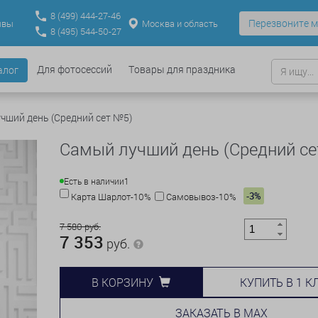
8
(499)
444-27-46
Перезвоните м
Москва и область
ывы
8
(495)
544-50-27
Для фотосессий
Товары для праздника
алог
чший день (Средний сет №5)
Самый лучший день (Средний с
Есть в наличии
1
-3%
Карта Шарлот-10%
Самовывоз-10%
7 580 руб.
7 353
руб.
КУПИТЬ В 1 К
В КОРЗИНУ
ЗАКАЗАТЬ В MAX