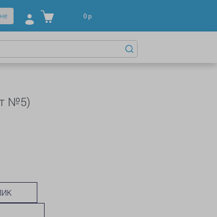
не
0
р
ет №5)
ЛИК