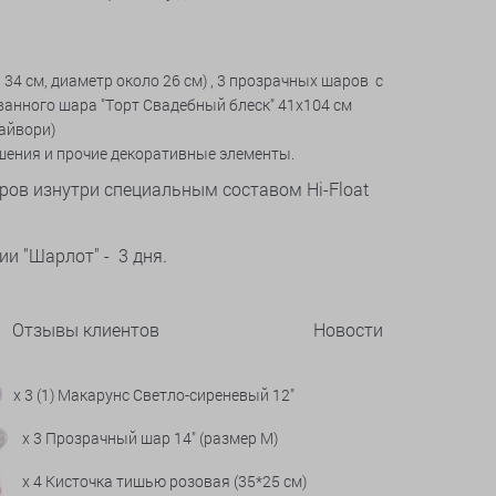
34 см, диаметр около 26 см) , 3 прозрачных шаров с
ванного шара "Торт Свадебный блеск" 41х104 см
-айвори)
ашения и прочие декоративные элементы.
ров изнутри специальным составом Hi-Float
и "Шарлот" - 3 дня.
Отзывы клиентов
Новости
x 3 (1) Макарунс Светло-сиреневый 12"
x 3 Прозрачный шар 14" (размер М)
x 4 Кисточка тишью розовая (35*25 см)