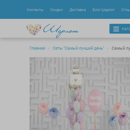
Контакты
Скидки
Доставка
Блог Шарлот
Отз
Кат
Главная
Сеты "Самый лучший день"
Самый лу