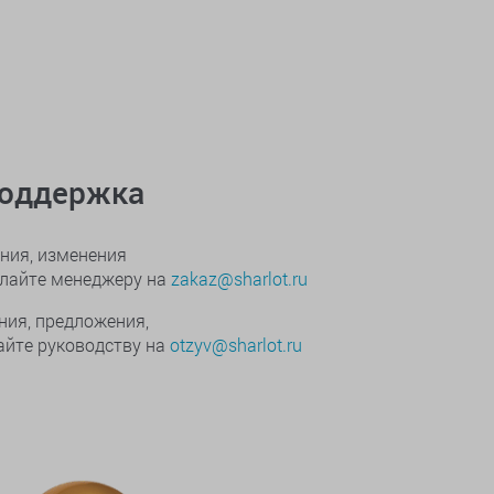
поддержка
ния, изменения
ылайте менеджеру на
zakaz@sharlot.ru
ния, предложения,
йте руководству на
otzyv@sharlot.ru