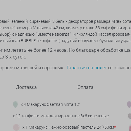
зовый, зеленый, сиреневый, 3 белых декораторов размера М (высота 
невые" размера М (высота 42 см, диаметр около 33 см) и фольгиро
ыбор) с надписью "Вместе навсегда" и гирляндой Тассел (розовая
рачный шар BUBBLE с конфетти ( надутый воздухом), бумажные укр
 им летать не более 12 часов. Но благодаря обработке ша
о 3-х суток.
здоровья малышей и взрослых.
Гарантия на полет
от компани
Доставка
Оплата
x 4 Макарунс Светлая мята 12"
x 12 конфетти металлизированное 6х6 сиреневые
x 1 Макарунс Нежно-розовый пастель 24"/60см
*