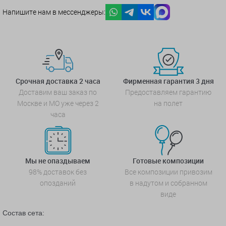
Напишите нам в мессенджеры:
Срочная доставка 2 часа
Фирменная гарантия 3 дня
Доставим ваш заказ по
Предоставляем гарантию
Москве и МО уже через 2
на полет
часа
Мы не опаздываем
Готовые композиции
98% доставок без
Все композиции привозим
опозданий
в надутом и собранном
виде
Состав сета: