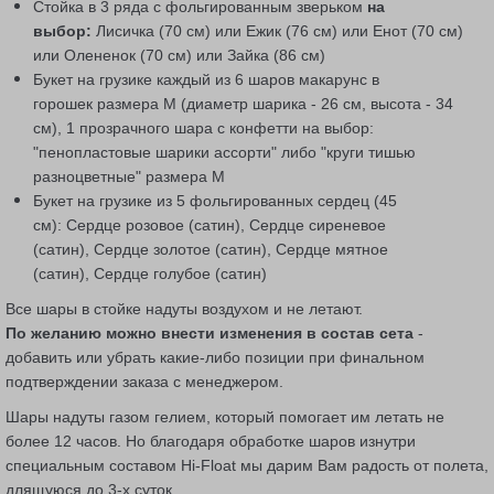
Стойка в 3 ряда с фольгированным зверьком
на
выбор:
Лисичка (70 см) или Ежик (76 см)
или
Енот
(70 см)
или
Олененок
(70 см) или
Зайка (86 см)
Букет на грузике каждый из 6 шаров макарунс в
горошек размера М (диаметр шарика - 26 см, высота - 34
см),
1 прозрачного шара с конфетти на выбор:
"пенопластовые шарики ассорти" либо "круги тишью
разноцветные" размера М
Букет на грузике из 5 фольгированных сердец (45
см): Сердце розовое (сатин), Сердце сиреневое
(сатин), Сердце золотое (сатин), Сердце мятное
(сатин), Сердце голубое (сатин)
Все шары в стойке надуты воздухом и не летают.
По желанию можно внести изменения в состав сета
-
добавить или убрать какие-либо позиции при финальном
подтверждении заказа с менеджером.
Шары надуты газом гелием, который помогает им летать не
более 12 часов. Но благодаря обработке шаров изнутри
специальным составом Hi-Float мы дарим Вам радость от полета,
длящуюся до 3-х суток.