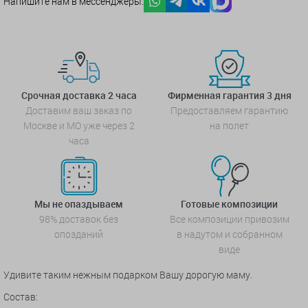
Напишите нам в мессенджеры:
Срочная доставка 2 часа
Фирменная гарантия 3 дня
Доставим ваш заказ по
Предоставляем гарантию
Москве и МО уже через 2
на полет
часа
Мы не опаздываем
Готовые композиции
98% доставок без
Все композиции привозим
опозданий
в надутом и собранном
виде
Удивите таким нежным подарком Вашу дорогую маму.
Состав: