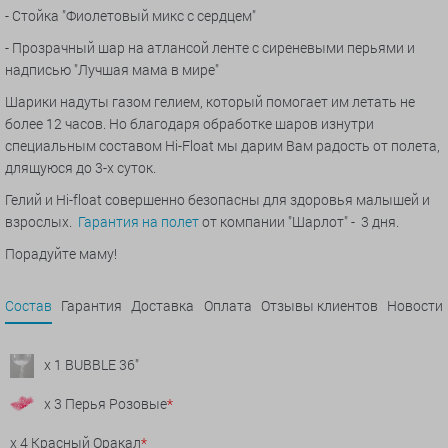
- С
тойка "Фиолетовый микс с сердцем"
- Прозрачный шар на атлансой ленте с сиреневыми перьями и
надписью "Лучшая мама в мире"
Шарики надуты газом гелием, который помогает им летать не
более 12 часов. Но благодаря обработке шаров изнутри
специальным составом Hi-Float мы дарим Вам радость от полета,
длящуюся до 3-х суток.
Гелий и Hi-float совершенно безопасны для здоровья малышей и
взрослых.
Гарантия на полет
от компании "Шарлот" - 3 дня.
Порадуйте маму!
Состав
Гарантия
Доставка
Оплата
Отзывы клиентов
Новости
x 1 BUBBLE 36"
x 3 Перья Розовые
*
x 4 Красный Оракал
*