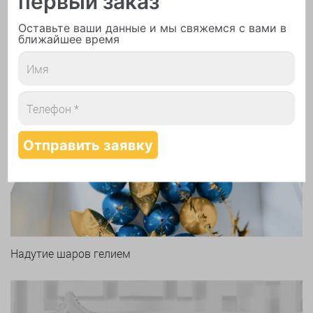
первый заказ
Печать логотипа
Оставьте ваши данные и мы свяжемся с вами в
ближайшее время
Арки и гирлянды из шаров
Надутие шаров гелием