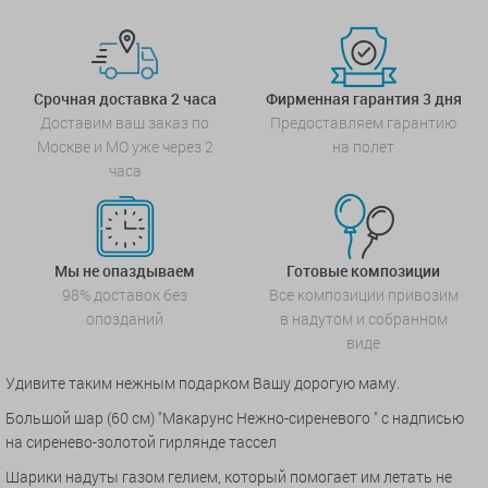
Срочная доставка 2 часа
Фирменная гарантия 3 дня
Доставим ваш заказ по
Предоставляем гарантию
Москве и МО уже через 2
на полет
часа
Мы не опаздываем
Готовые композиции
98% доставок без
Все композиции привозим
опозданий
в надутом и собранном
виде
Удивите таким нежным подарком Вашу дорогую маму.
Большой шар (60 см) "Макарунс Нежно-сиреневого " с надписью
на сиренево-золотой гирлянде тассел
Шарики надуты газом гелием, который помогает им летать не