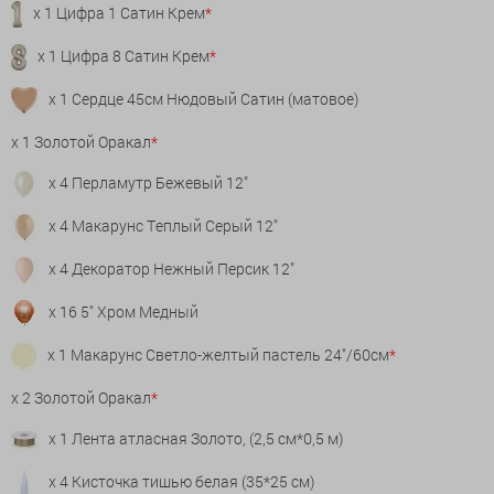
x 1 Цифра 1 Сатин Крем
*
x 1 Цифра 8 Сатин Крем
*
x 1 Сердце 45см Нюдовый Сатин (матовое)
x 1 Золотой Оракал
*
x 4 Перламутр Бежевый 12"
x 4 Макарунс Теплый Серый 12"
x 4 Декоратор Нежный Персик 12"
x 16 5" Хром Медный
x 1 Макарунс Светло-желтый пастель 24"/60см
*
x 2 Золотой Оракал
*
x 1 Лента атласная Золото, (2,5 см*0,5 м)
x 4 Кисточка тишью белая (35*25 см)