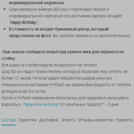
индивидуальной надписью
Шар макарунс айвори (60 см) с гирляндой тассел и
индивидуальной надписью
(
по умолчанию надпись на шаре
"
Happy Birthday
"
)
В стоимость не входит бумажный декор, который
представлен на фото
.
Вы можете заказать их дополнительно.
При заказе сообщите оператору нужное имя для переноса на
стойку
Все шары в стойке надуты воздухом и не летают.
Шар 60 см надут газом гелием, который помогает ему летать не
более 12 часов. Но благодаря обработке шаров изнутри
специальным составом Hi-Float мы дарим Вам радость от полета,
длящуюся до 3-х суток.
Гелий и Hi-float совершенно безопасны для здоровья малышей и
взрослых.
Гарантия на полет
от компании "Шарлот" - 3 дня.
Состав
Гарантия
Доставка
Оплата
Отзывы клиентов
Новости