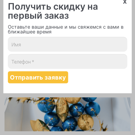
x
Получить скидку на
первый заказ
Оставьте ваши данные и мы свяжемся с вами в
ближайшее время
Печать логотипа
Арки и гирлянды из шаров