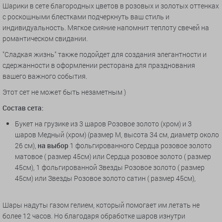
Шарики в сете благородных цветов в розовых и золотых оттенках
с роскошными блестками подчеркнуть ваш стиль и
индивидуальность. Мягкое сияние напомнит теплоту свечей на
романтическом свидании.
"Сладкая жизнь" также подойдет для создания элегантности и
сдержанности в оформлении ресторана для празднования
вашего важного события.
Этот сет не может быть незаметным )
Состав сета:
Букет на грузике из 3 шаров Розовое золото (хром) и 3
шаров Медный (хром) (размер М, высота 34 см, диаметр около
26 см),
на выбор
1 фольгированного Сердца розовое золото
матовое ( размер 45см) или Сердца розовое золото ( размер
45см), 1 фольгированной Звезды Розовое золото ( размер
45см) или Звезды Розовое золото сатин ( размер 45см),
Шары надуты газом гелием, который помогает им летать не
более 12 часов. Но благодаря обработке шаров изнутри