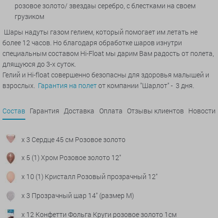
розовое золото/
звездаы серебро, с блестками
на своем
грузиком
Шары надуты газом гелием, который помогает им летать не
более 12 часов. Но благодаря обработке шаров изнутри
специальным составом Hi-Float мы дарим Вам радость от полета,
длящуюся до 3-х суток.
Гелий и Hi-float совершенно безопасны для здоровья малышей и
взрослых.
Гарантия на полет
от компании "Шарлот" - 3 дня.
Состав
Гарантия
Доставка
Оплата
Отзывы клиентов
Новости
x 3 Сердце 45 см Розовое золото
x 5 (1) Хром Розовое золото 12"
x 10 (1) Кристалл Розовый прозрачный 12"
x 3 Прозрачный шар 14" (размер М)
x 12 Конфетти Фольга Круги розовое золото 1см