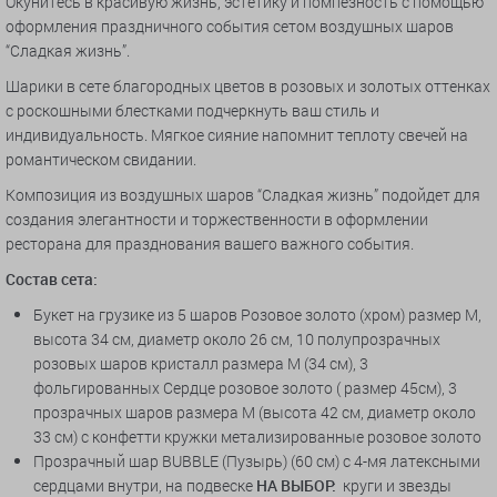
Окунитесь в красивую жизнь, эстетику и помпезность с помощью
оформления праздничного события сетом воздушных шаров
“Сладкая жизнь”.
Шарики в сете благородных цветов в розовых и золотых оттенках
с роскошными блестками подчеркнуть ваш стиль и
индивидуальность. Мягкое сияние напомнит теплоту свечей на
романтическом свидании.
Композиция из воздушных шаров “Сладкая жизнь” подойдет для
создания элегантности и торжественности в оформлении
ресторана для празднования вашего важного события.
Состав сета:
Букет на грузике из 5 шаров Розовое золото (хром) размер М,
высота 34 см, диаметр около 26 см
, 10
полупрозрачных
розовых шаров кристалл размера М (34 см),
3
фольгированных Сердце розовое золото ( размер 45см), 3
прозрачных шаров размера М (высота 42 см, диаметр около
33 см) с конфетти кружки метализированные розовое золото
Прозрачный шар BUBBLE (Пузырь) (60 см) с 4-мя латексными
сердцами внутри, на подвеске
НА ВЫБОР:
круги и звезды