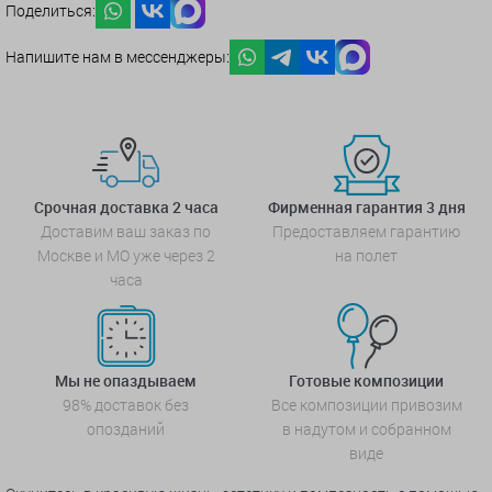
Поделиться:
Напишите нам в мессенджеры:
Срочная доставка 2 часа
Фирменная гарантия 3 дня
Доставим ваш заказ по
Предоставляем гарантию
Москве и МО уже через 2
на полет
часа
Мы не опаздываем
Готовые композиции
98% доставок без
Все композиции привозим
опозданий
в надутом и собранном
виде