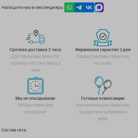
Напишите нам в мессенджеры:
Срочная доставка 2 часа
Фирменная гарантия 3 дня
Доставим ваш заказ по
Предоставляем гарантию
Москве и МО уже через 2
на полет
часа
Мы не опаздываем
Готовые композиции
98% доставок без
Все композиции привозим
опозданий
в надутом и собранном
виде
Состав сета: