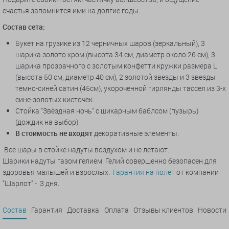
счастья запомнится ими на долгие годы.
Состав сета:
Букет на грузике из 12 черничных шаров (зеркальный), 3
шарика золото хром (высота 34 см, диаметр около 26 см), 3
шарика прозрачного с золотым конфетти кружки размера L
(высота 50 см, диаметр 40 см), 2 золотой звезды и 3 звезды
темно-синей сатин (45см), укороченной гирлянды тассел из 3-х
сине-золотых кисточек.
Стойка "Звёздная ночь" с шикарным баблсом (пузырь)
(дождик на выбор)
В стоимость не входят
декоративные элементы.
Все шары в стойке надуты воздухом и не летают.
Шарики надуты газом гелием. Гелий совершенно безопасен для
здоровья малышей и взрослых.
Гарантия на полет
от компании
"Шарлот" - 3 дня.
Состав
Гарантия
Доставка
Оплата
Отзывы клиентов
Новости