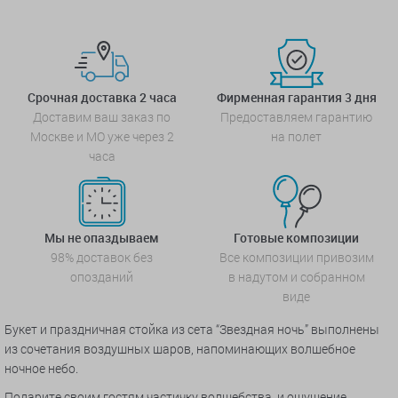
Срочная доставка 2 часа
Фирменная гарантия 3 дня
Доставим ваш заказ по
Предоставляем гарантию
Москве и МО уже через 2
на полет
часа
Мы не опаздываем
Готовые композиции
98% доставок без
Все композиции привозим
опозданий
в надутом и собранном
виде
Букет и праздничная стойка из сета “Звездная ночь” выполнены
из сочетания воздушных шаров, напоминающих волшебное
ночное небо.
Подарите своим гостям частичку волшебства, и ощущение