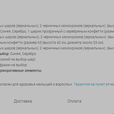
вых шаров (зеркальных), 2 черничных монохромов (зеркальных) (высо
: Синяя, Серебро, 1 шарик прозрачный с серебряным конфетти (разме
вых шаров (зеркальных), 2 черничных монохромов (зеркальных) (высо
яным конфетти (размер М) (высота 42 см, диаметр около 33 см)
вых шаров (зеркальных), 2 черничных монохромов (зеркальных) (высо
выбор
: Синяя, Серебро
 синий на выбор шар)
ифрами на выбор
 декоративные элементы.
зопасен для здоровья малышей и взрослых.
Гарантия на полет
от ко
Доставка
Оплата