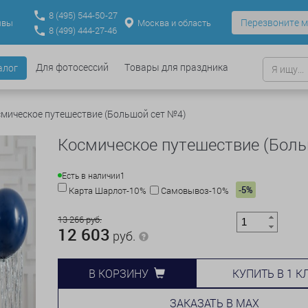
8
(495)
544-50-27
Перезвоните м
Москва и область
ывы
8
(499)
444-27-46
Для фотосессий
Товары для праздника
алог
мическое путешествие (Большой сет №4)
Космическое путешествие (Боль
Есть в наличии
1
-5%
Карта Шарлот-10%
Самовывоз-10%
13 266 руб.
12 603
руб.
КУПИТЬ В 1 К
В КОРЗИНУ
ЗАКАЗАТЬ В MAX