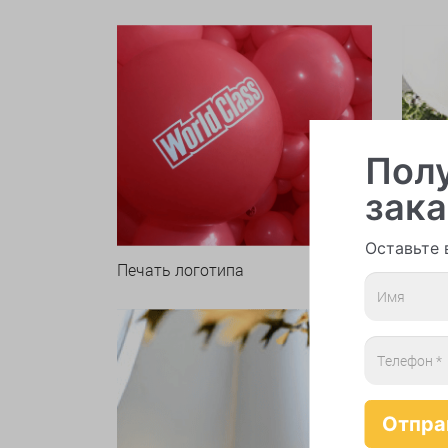
Полу
зака
Оставьте 
Печать логотипа
Арки 