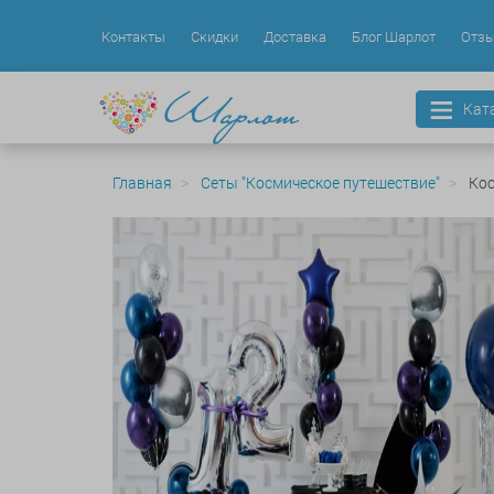
Контакты
Скидки
Доставка
Блог Шарлот
Отз
Кат
Главная
Сеты "Космическое путешествие"
Кос