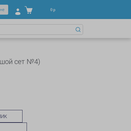
не
0
р
шой сет №4)
ЛИК