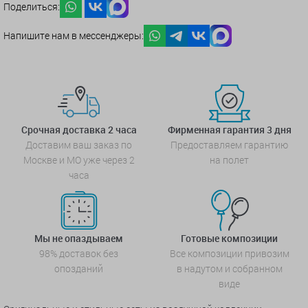
Поделиться:
Напишите нам в мессенджеры:
Срочная доставка 2 часа
Фирменная гарантия 3 дня
Доставим ваш заказ по
Предоставляем гарантию
Москве и МО уже через 2
на полет
часа
Мы не опаздываем
Готовые композиции
98% доставок без
Все композиции привозим
опозданий
в надутом и собранном
виде