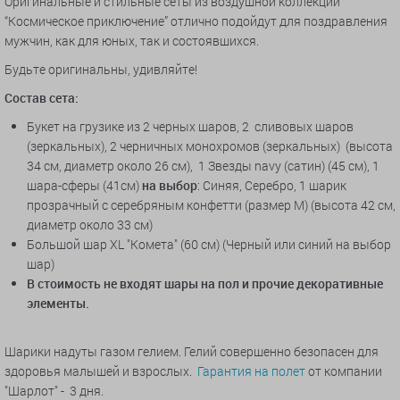
Оригинальные и стильные сеты из воздушной коллекции
“Космическое приключение” отлично подойдут для поздравления
мужчин, как для юных, так и состоявшихся.
Будьте оригинальны, удивляйте!
Состав сета:
Букет на грузике из 2 черных шаров, 2 сливовых шаров
(зеркальных), 2 черничных монохромов (зеркальных) (высота
34 см, диаметр около 26 см), 1 Звезды navy (сатин) (45 см), 1
шара-сферы (41см)
на выбор
: Синяя, Серебро, 1 шарик
прозрачный с серебряным конфетти (размер М) (высота 42 см,
диаметр около 33 см)
Большой шар XL "Комета" (60 см) (Черный или синий на выбор
шар)
В стоимость не входят шары на пол и прочие декоративные
элементы.
Шарики надуты газом гелием. Гелий совершенно безопасен для
здоровья малышей и взрослых.
Гарантия на полет
от компании
"Шарлот" - 3 дня.