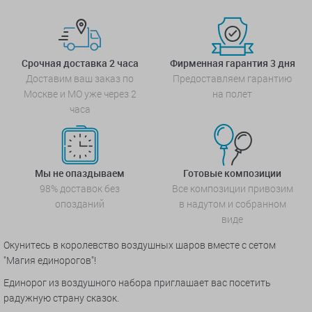
Срочная доставка 2 часа
Фирменная гарантия 3 дня
Доставим ваш заказ по
Предоставляем гарантию
Москве и МО уже через 2
на полет
часа
Мы не опаздываем
Готовые композиции
98% доставок без
Все композиции привозим
опозданий
в надутом и собранном
виде
Окунитесь в королевство воздушных шаров вместе с сетом
"Магия единорогов"!
Единорог из воздушного набора приглашает вас посетить
радужную страну сказок.