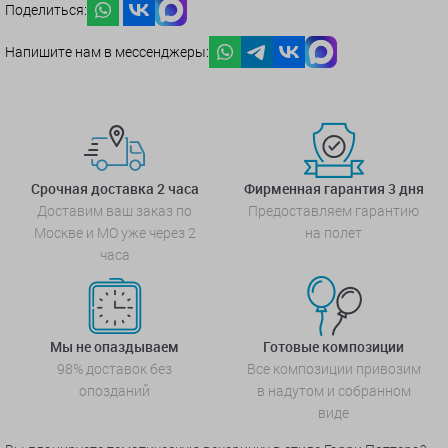
Поделиться:
Напишите нам в мессенджеры:
Срочная доставка 2 часа
Фирменная гарантия 3 дня
Доставим ваш заказ по
Предоставляем гарантию
Москве и МО уже через 2
на полет
часа
Мы не опаздываем
Готовые композиции
98% доставок без
Все композиции привозим
опозданий
в надутом и собранном
виде