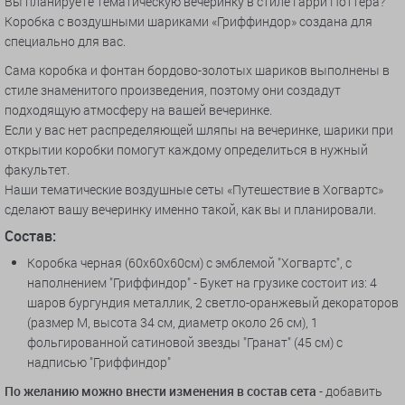
Вы планируете тематическую вечеринку в стиле Гарри Поттера?
Коробка с воздушными шариками «Гриффиндор» создана для
специально для вас.
Сама коробка и фонтан бордово-золотых шариков выполнены в
стиле знаменитого произведения, поэтому они создадут
подходящую атмосферу на вашей вечеринке.
Если у вас нет распределяющей шляпы на вечеринке, шарики при
открытии коробки помогут каждому определиться в нужный
факультет.
Наши тематические воздушные сеты «Путешествие в Хогвартс»
сделают вашу вечеринку именно такой, как вы и планировали.
Состав:
Коробка черная (60х60х60см) с эмблемой "Хогвартс", с
наполнением "Гриффиндор" - Букет на грузике состоит из: 4
шаров бургундия металлик, 2 светло-оранжевый декораторов
(размер М, высота 34 см, диаметр около 26 см), 1
фольгированной сатиновой звезды "Гранат" (45 см) с
надписью "Гриффиндор"
По желанию можно внести изменения в состав сета
- добавить