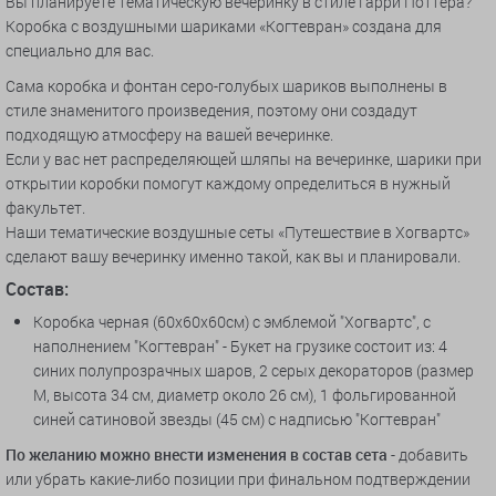
Вы планируете тематическую вечеринку в стиле Гарри Поттера?
Коробка с воздушными шариками «Когтевран» создана для
специально для вас.
Сама коробка и фонтан серо-голубых шариков выполнены в
стиле знаменитого произведения, поэтому они создадут
подходящую атмосферу на вашей вечеринке.
Если у вас нет распределяющей шляпы на вечеринке, шарики при
открытии коробки помогут каждому определиться в нужный
факультет.
Наши тематические воздушные сеты «Путешествие в Хогвартс»
сделают вашу вечеринку именно такой, как вы и планировали.
Состав:
Коробка черная (60х60х60см) с эмблемой "Хогвартс", с
наполнением "Когтевран" - Букет на грузике состоит из: 4
синих полупрозрачных шаров, 2 серых декораторов (размер
М, высота 34 см, диаметр около 26 см), 1 фольгированной
синей сатиновой звезды (45 см) с надписью "Когтевран"
По желанию можно внести изменения в состав сета
- добавить
или убрать какие-либо позиции при финальном подтверждении