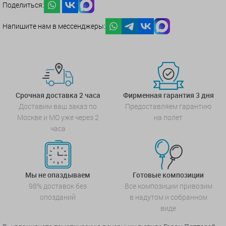
Поделиться:
Напишите нам в мессенджеры:
Срочная доставка 2 часа
Фирменная гарантия 3 дня
Доставим ваш заказ по
Предоставляем гарантию
Москве и МО уже через 2
на полет
часа
Мы не опаздываем
Готовые композиции
98% доставок без
Все композиции привозим
опозданий
в надутом и собранном
виде