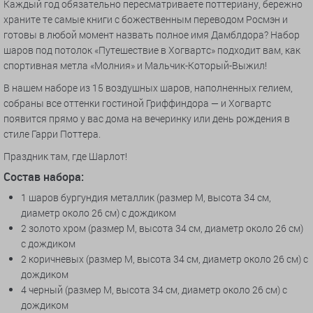
Каждый год обязательно пересматриваете поттериану, бережно
храните те самые книги с божественным переводом Росмэн и
готовы в любой момент назвать полное имя Дамблдора? Набор
шаров под потолок «Путешествие в Хогвартс» подходит вам, как
спортивная метла «Молния» и Мальчик-Который-Выжил!
В нашем наборе из 15 воздушных шаров, наполненных гелием,
собраны все оттенки гостиной Гриффиндора — и Хогвартс
появится прямо у вас дома на вечеринку или день рождения в
стиле Гарри Поттера.
Праздник там, где Шарлот!
Состав набора:
1 шаров бургундия металлик (размер М, высота 34 см,
диаметр около 26 см) с дождиком
2 золото хром (размер М, высота 34 см, диаметр около 26 см)
с дождиком
2 коричневых (размер М, высота 34 см, диаметр около 26 см) с
дождиком
4 черный (размер М, высота 34 см, диаметр около 26 см) с
дождиком