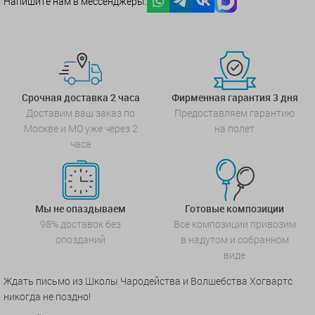
Напишите нам в мессенджеры:
Срочная доставка 2 часа
Фирменная гарантия 3 дня
Доставим ваш заказ по
Предоставляем гарантию
Москве и МО уже через 2
на полет
часа
Мы не опаздываем
Готовые композиции
98% доставок без
Все композиции привозим
опозданий
в надутом и собранном
виде
Ждать письмо из Школы Чародейства и Волшебства Хогвартс
никогда не поздно!