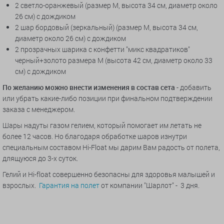
2 светло-оранжевый (размер М, высота 34 см, диаметр около
26 см) с дождиком
2 шар бордовый (зеркальный) (размер М, высота 34 см,
диаметр около 26 см) с дождиком
2
прозрачных шарика с конфетти "микс квадратиков"
черный+золото размера М (высота 42 см, диаметр около 33
см) с дождиком
По желанию можно внести изменения в состав сета
- добавить
или убрать какие-либо позиции при финальном подтверждении
заказа с менеджером.
Шары надуты газом гелием, который помогает им летать не
более 12 часов. Но благодаря обработке шаров изнутри
специальным составом Hi-Float мы дарим Вам радость от полета,
длящуюся до 3-х суток.
Гелий и Hi-float совершенно безопасны для здоровья малышей и
взрослых.
Гарантия на полет
от компании "Шарлот" - 3 дня.